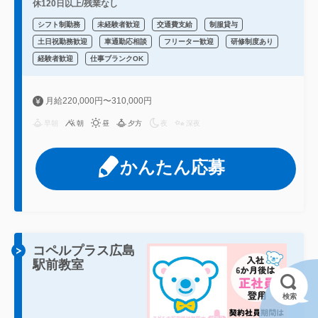
休120日以上/残業なし
シフト制勤務
未経験者歓迎
交通費支給
制服貸与
土日祝勤務歓迎
車通勤応相談
フリーター歓迎
研修制度あり
経験者歓迎
仕事ブランクOK
月給220,000円〜310,000円
早朝
朝
昼
夕方
夜
深夜
かんたん応募
コペルプラス広島
駅前教室
検索