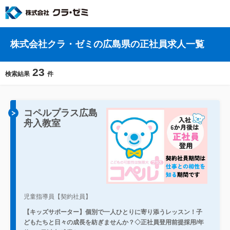
株式会社クラ・ゼミの広島県の正社員求人一覧
23
検索結果
件
コペルプラス広島
舟入教室
児童指導員【契約社員】
【キッズサポーター】個別で一人ひとりに寄り添うレッスン！子
どもたちと日々の成長を紡ぎませんか？◇正社員登用前提採用/年