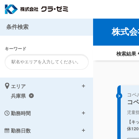
条件検索
株式会
キーワード
検索結果
エリア
コペ
兵庫県
コ
児童
勤務時間
【キ
休12
勤務日数