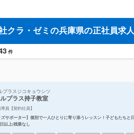
社クラ・ゼミの兵庫県の正社員求
43
件
ルプラスジコキョウシツ
ペルプラス持子教室
指導員【契約社員】
ッズサポーター】個別で一人ひとりに寄り添うレッスン！子どもたちと日
0日以上/残業なし