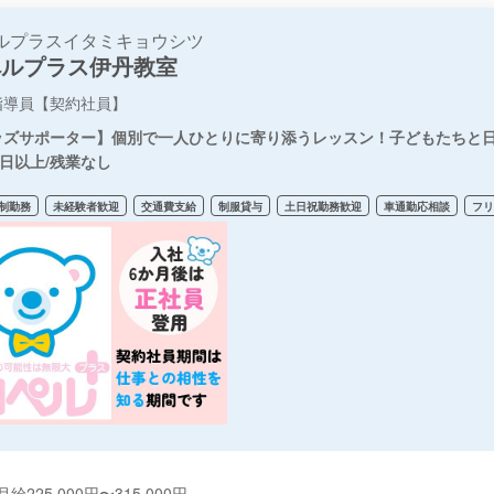
ルプラスイタミキョウシツ
ペルプラス伊丹教室
指導員【契約社員】
ッズサポーター】個別で一人ひとりに寄り添うレッスン！子どもたちと日
0日以上/残業なし
制勤務
未経験者歓迎
交通費支給
制服貸与
土日祝勤務歓迎
車通勤応相談
フ
月給225,000円〜315,000円