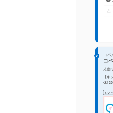
コペ
コ
児童
【キ
休12
シフト