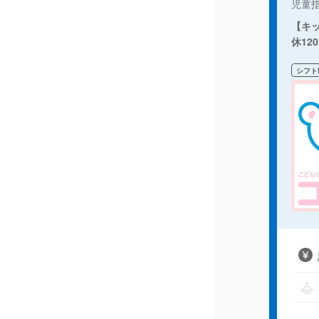
児童
【キ
休12
シフト