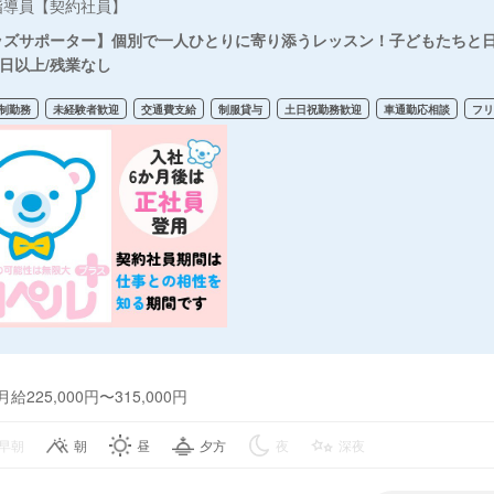
指導員【契約社員】
ッズサポーター】個別で一人ひとりに寄り添うレッスン！子どもたちと日
0日以上/残業なし
制勤務
未経験者歓迎
交通費支給
制服貸与
土日祝勤務歓迎
車通勤応相談
フ
月給225,000円〜315,000円
早朝
朝
昼
夕方
夜
深夜