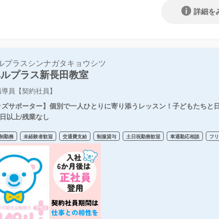
詳細を
ルプラスシンナガタキョウシツ
ペルプラス新長田教室
指導員【契約社員】
ッズサポーター】個別で一人ひとりに寄り添うレッスン！子どもたちと日
0日以上/残業なし
制勤務
未経験者歓迎
交通費支給
制服貸与
土日祝勤務歓迎
車通勤応相談
フ