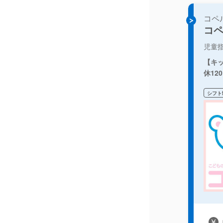
コペ
コ
児童
【キ
休12
シフト