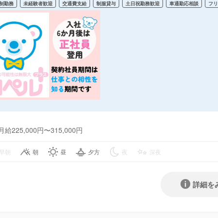
制勤務
未経験者歓迎
交通費支給
制服貸与
土日祝勤務歓迎
車通勤応相談
フ
月給225,000円〜315,000円
早朝
朝
昼
夕方
夜
深夜
詳細を