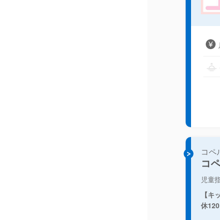
コペ
コ
児童
【キ
休12