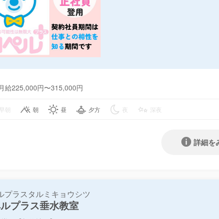
月給225,000円〜315,000円
早朝
朝
昼
夕方
夜
深夜
詳細を
ルプラスタルミキョウシツ
ペルプラス垂水教室