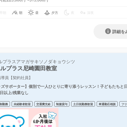
早朝
朝
昼
夕方
夜
深夜
詳細を
ルプラスアマガサキソノダキョウシツ
ペルプラス尼崎園田教室
指導員【契約社員】
ッズサポーター】個別で一人ひとりに寄り添うレッスン！子どもたちと日
0日以上/残業なし
制勤務
未経験者歓迎
交通費支給
制服貸与
土日祝勤務歓迎
車通勤応相談
フ