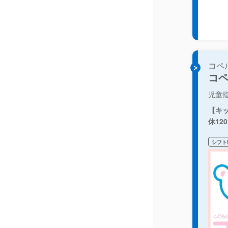
コペ
コ
児童
【キ
休12
シフト