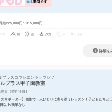
月給225,000円〜315,000円
早朝
朝
昼
夕方
夜
深夜
詳細を
ルプラスコウシエンキョウシツ
ペルプラス甲子園教室
指導員【契約社員】
ッズサポーター】個別で一人ひとりに寄り添うレッスン！子どもたちと日
0日以上/残業なし