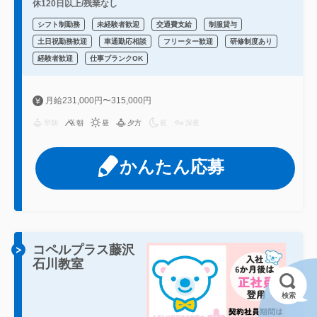
休120日以上/残業なし
シフト制勤務
未経験者歓迎
交通費支給
制服貸与
土日祝勤務歓迎
車通勤応相談
フリーター歓迎
研修制度あり
経験者歓迎
仕事ブランクOK
月給231,000円〜315,000円
早朝
朝
昼
夕方
夜
深夜
かんたん応募
コペルプラス藤沢
石川教室
検索