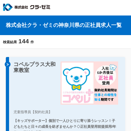
株式会社クラ・ゼミの神奈川県の正社員求人一覧
144
検索結果
件
コペルプラス大和
東教室
児童指導員【契約社員】
【キッズサポーター】個別で一人ひとりに寄り添うレッスン！子
どもたちと日々の成長を紡ぎませんか？◇正社員登用前提採用/年