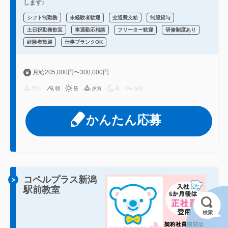
します♪
シフト制勤務
未経験者歓迎
交通費支給
制服貸与
土日祝勤務歓迎
車通勤応相談
フリーター歓迎
研修制度あり
経験者歓迎
仕事ブランクOK
月給205,000円〜300,000円
早朝
朝
昼
夕方
夜
深夜
かんたん応募
コペルプラス新潟
駅前教室
検索