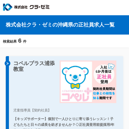
株式会社クラ・ゼミの沖縄県の正社員求人一覧
6
検索結果
件
コペルプラス浦添
教室
児童指導員【契約社員】
【キッズサポーター】個別で一人ひとりに寄り添うレッスン！子
どもたちと日々の成長を紡ぎませんか？◇正社員登用前提採用/年