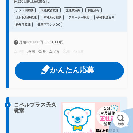
休120日以上/残業なし
シフト制勤務
未経験者歓迎
交通費支給
制服貸与
土日祝勤務歓迎
車通勤応相談
フリーター歓迎
研修制度あり
経験者歓迎
仕事ブランクOK
月給220,000円〜310,000円
早朝
朝
昼
夕方
夜
深夜
かんたん応募
コペルプラス天久
教室
検索