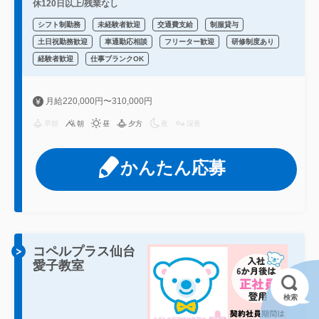
休120日以上/残業なし
シフト制勤務
未経験者歓迎
交通費支給
制服貸与
土日祝勤務歓迎
車通勤応相談
フリーター歓迎
研修制度あり
経験者歓迎
仕事ブランクOK
月給220,000円〜310,000円
早朝
朝
昼
夕方
夜
深夜
かんたん応募
コペルプラス仙台
愛子教室
検索